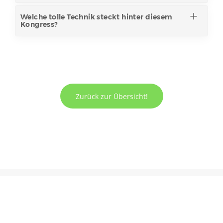
Welche tolle Technik steckt hinter diesem
Kongress?
Zurück zur Übersicht!
© 2026 Ein Onlinekongress von TDB
Partner werden
Dein Programm
Ein TDB-Kongress
Dieser Kongress
Über uns
Presse
Impressum
Datenschutzerklärung
AGB
FAQ